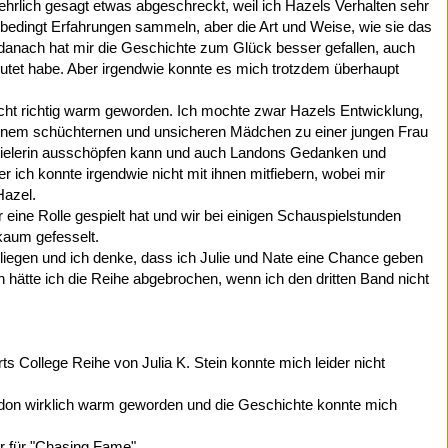
ehrlich gesagt etwas abgeschreckt, weil ich Hazels Verhalten sehr
nbedingt Erfahrungen sammeln, aber die Art und Weise, wie sie das
r danach hat mir die Geschichte zum Glück besser gefallen, auch
rmutet habe. Aber irgendwie konnte es mich trotzdem überhaupt
icht richtig warm geworden. Ich mochte zwar Hazels Entwicklung,
n einem schüchternen und unsicheren Mädchen zu einer jungen Frau
spielerin ausschöpfen kann und auch Landons Gedanken und
r ich konnte irgendwie nicht mit ihnen mitfiebern, wobei mir
Hazel.
eine Rolle gespielt hat und wir bei einigen Schauspielstunden
 kaum gefesselt.
 liegen und ich denke, dass ich Julie und Nate eine Chance geben
n hätte ich die Reihe abgebrochen, wenn ich den dritten Band nicht
s College Reihe von Julia K. Stein konnte mich leider nicht
ndon wirklich warm geworden und die Geschichte konnte mich
r für "Chasing Fame".