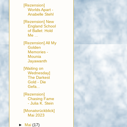
[Rezension]
Worlds Apart -
Anabelle Stehl
[Rezension] New
England School
of Ballet: Hold
Me ...
[Rezension] All My
Golden
Memories -
Mounia
Jayawanth
[Waiting on
Wednesday]
The Darkest
Gold - Die
Gefa...
[Rezension]
Chasing Fame
- Julia K. Stein
[Monatsrückblick]
Mai 2023
►
Mai
(17)