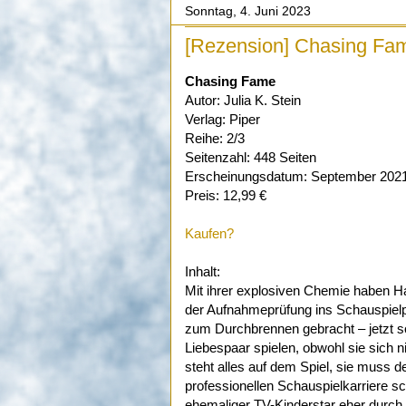
Sonntag, 4. Juni 2023
[Rezension] Chasing Fame
Chasing Fame
Autor: Julia K. Stein
Verlag: Piper
Reihe: 2/3
Seitenzahl: 448 Seiten
Erscheinungsdatum: September 202
Preis: 12,99 €
Kaufen?
Inhalt:
Mit ihrer explosiven Chemie haben H
der Aufnahmeprüfung ins Schauspiel
zum Durchbrennen gebracht – jetzt so
Liebespaar spielen, obwohl sie sich n
steht alles auf dem Spiel, sie muss de
professionellen Schauspielkarriere sc
ehemaliger TV-Kinderstar eher durch