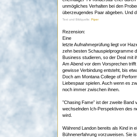
unmögliches Verhalten bei den Probe
überzeugendes Paar abgeben. Und di
Text und Bildquelle:
Piper
Rezension:
Eine
letzte Aufnahmeprüfung liegt vor Haze
zehn besten Schauspielprogramme 
Business studieren, so der Deal mit ih
Am Abend vor dem Vorsprechen trifft 
gewisse Verbindung entsteht, bis e
Doch am Montana College of Performan
Liebespaar spielen. Auch wenn es zwi
noch immer zwischen ihnen.
"Chasing Fame" ist der zweite Band v
wechselnden Ich-Perspektiven des ne
wird.
Während Landon bereits als Kind in ei
Bühnenerfahrung vorzuweisen. Sie ist 