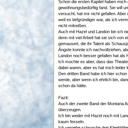
Schon die ersten Kapitel haben mich 
gewöhnungsbedürftig fand. Sie will u
versucht, hat mir nicht gefallen. Abe
weil es tiefgründiger war, als ich ve
nicht mitreißen.
Auch mit Hazel und Landon bin ich n
denn mit viel Arbeit hat sie sich vo
gemausert, die ihr Talent als Schau
Ängste konnte ich nachvollziehen, abe
Landon noch besser gefallen hat als 
Ich mochte es aber, dass das Theater 
dabei waren, aber es hat mich leider
Den dritten Band habe ich hier schon
werde, aber wenn ich ehrlich bin, dan
schon da hätte.
Fazit:
Auch der zweite Band der Montana Art
überzeugen.
Ich bin weder mit Hazel noch mit La
kaum fesseln.
Ich vergebe schwache drei Kleeblätte